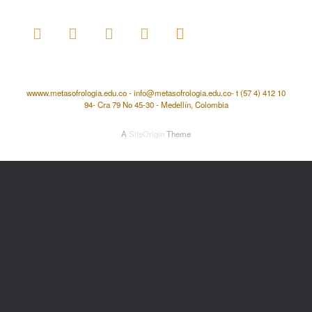
wwww.metasofrologia.edu.co - info@metasofrologia.edu.co- t (57 4) 412 10
94- Cra 79 No 45-30 - Medellín, Colombia
A
SiteOrigin
Theme