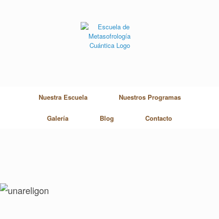
Skip
to
content
Nuestra Escuela
Nuestros Programas
Galería
Blog
Contacto
UNA RELIGIÓN PARA LOS QUE NO TIENEN
RELIGIÓN