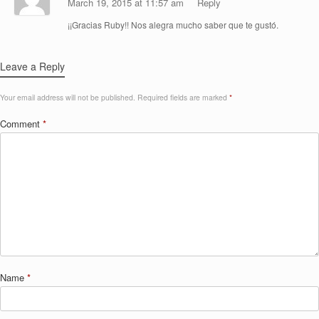
March 19, 2015 at 11:57 am
Reply
¡¡Gracias Ruby!! Nos alegra mucho saber que te gustó.
Leave a Reply
Your email address will not be published.
Required fields are marked
*
Comment
*
Name
*