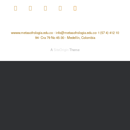
wwww.metasofrologia.edu.co - info@metasofrologia.edu.co- t (57 4) 412 10
94- Cra 79 No 45-30 - Medellín, Colombia
A
SiteOrigin
Theme