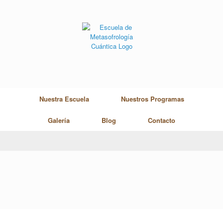
Skip
to
content
Nuestra Escuela
Nuestros Programas
Galería
Blog
Contacto
Plan de Estudios