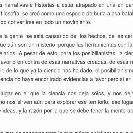
narrativas e historias a estar atrapado en una en part
filosofía, se creó como una especie de burla a esa batall
ido convertirse en todo un movimiento.
la gente se está cansando de los hechos, de las cer
ue aún son un misterio porque las herramientas con las
larlos. A pesar de esto, para los posibilianistas, la cie
favor o en contra de esas narrativas creadas, de esas n
, de lo que ya la ciencia nos ha dado, el posibilianism
ciencia no haya encontrado evidencias a favor pero sí en 
l lugar en el que la ciencia nos deja sólos, y nos d
 nos sirven aún para explorar ese territorio, ese lugar
e ideas, y la razón por la que se debe tener la mente ab
s que no sabemos pero lo que quiero enfatizar es que 