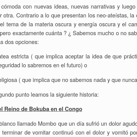
e cómoda con nuevas ideas, nuevas narrativas y luego
 otra. Contrario a lo que presentan los neo-ateístas, la 
el tema de la materia oscura y energía oscura y el c
 ¿pero exactamente cuánta ? ¿ Sabemos mucho o no s
s dos opciones:
tea estricta ( que implica aceptar la idea de que prác
uridad lo sabremos en el futuro) o
eligiosa ( que implica que no sabemos nada y que nunc
gundo punto leamos la siguiente historia:
del Reino de Bokuba en el Congo
e blanco llamado Mombo que un día sufrió un dolor agud
, al terminar de vomitar continuó con el dolor y vomitó p